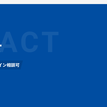
ACT
せ
イン相談可