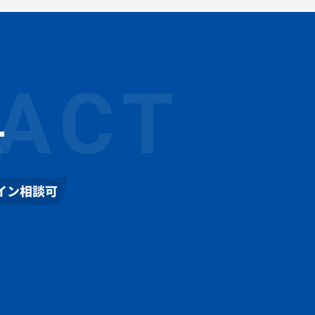
ACT
せ
イン相談可