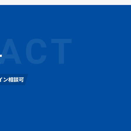
ACT
せ
イン相談可