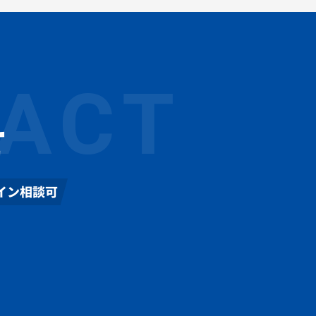
ACT
せ
イン相談可