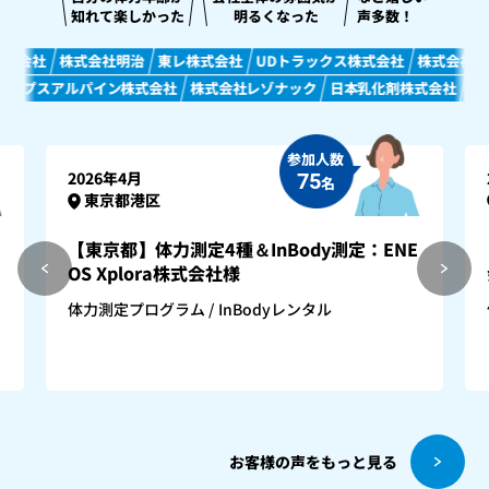
知れて楽しかった
明るくなった
声多数！
社
株式会社明治
東レ株式会社
UDトラックス株式会社
株式会社クレハ
スアルパイン株式会社
株式会社レゾナック
日本乳化剤株式会社
ポリプラ
参加人数
2026年4月
75
名
東京都港区
【東京都】体力測定4種＆InBody測定：ENE
OS Xplora株式会社様
体力測定プログラム
InBodyレンタル
お客様の声をもっと見る