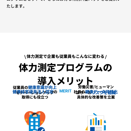
たします。
体力測定で企業も従業員もこんなに変わる
体力測定プログラムの
導入メリット
労働災害/ヒューマン
健康意識が向上
従業員の
MERIT
健康経営優良法人認定
健康データ可視化
の
社員の
リスクを低減
モチベーションアップ
エラーの
取得にも役立つ
具体的な改善策を立案