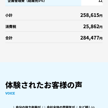
企画管理費（総販売5％）
12,3
258,615
小計
円
25,862
消費税
円
284,477
合計
円
体験されたお客様の声
VOICE
自分の体力年齢が
会社全体の雰囲気が
など嬉しい