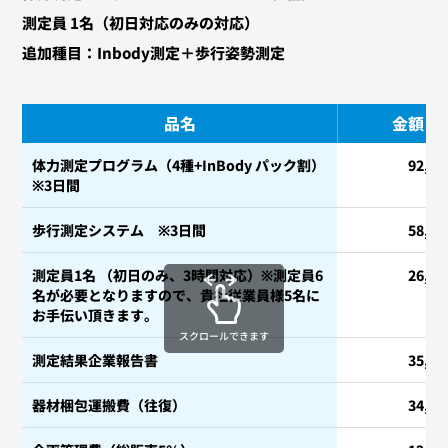
測定員 1名（初日対応のみの対応）
追加種目：Inbody測定＋歩行姿勢測定
品名
金額
体力測定プログラム（4種+InBody パック割）
92,8
※3日間
歩行測定システム ※3日間
58,0
測定員1名 （初日のみ、3時間対応）※測定員6
26,5
名が必要となりますので、貴社従業員様5名に
お手伝い頂きます。
スクロールできます
測定結果企業報告書
35,0
器材梱包運搬費（往復）
34,0