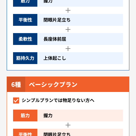
筋力
握力
平衡性
閉眼片足立ち
柔軟性
長座体前屈
筋持久力
上体起こし
6種
ベーシックプラン
シンプルプランでは物足りない方へ
筋力
握力
平衡性
閉眼片足立ち